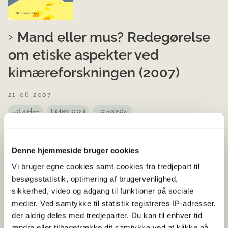
Mand eller mus? Redegørelse
om etiske aspekter ved
kimæreforskningen (2007)
21-06-2007
Udtalelse
Bioteknologi
Forsøgsdyr
Det Dyreetiske Råd afgav i 2007 sammen med Etisk Råd
en udtalelse om kimærer, dvs. væsener hvor der indgår
Denne hjemmeside bruger cookies
celler fra mindst to forskellige individer, fx et menneske
og et dyr.
Vi bruger egne cookies samt cookies fra tredjepart til
besøgsstatistik, optimering af brugervenlighed,
sikkerhed, video og adgang til funktioner på sociale
medier. Ved samtykke til statistik registreres IP-adresser,
der aldrig deles med tredjeparter. Du kan til enhver tid
ændre eller tilbagetrække dit samtykke ved at klikke på