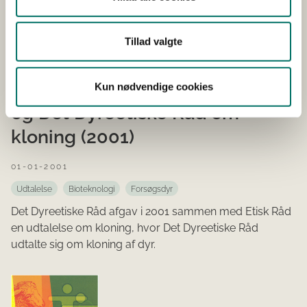
Tillad valgte
Udtalelser fra Det Etiske Råd
Kun nødvendige cookies
og Det Dyreetiske Råd om
kloning (2001)
01-01-2001
Udtalelse
Bioteknologi
Forsøgsdyr
Det Dyreetiske Råd afgav i 2001 sammen med Etisk Råd
en udtalelse om kloning, hvor Det Dyreetiske Råd
udtalte sig om kloning af dyr.