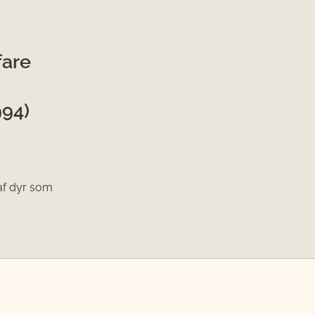
fare
994)
 af dyr som