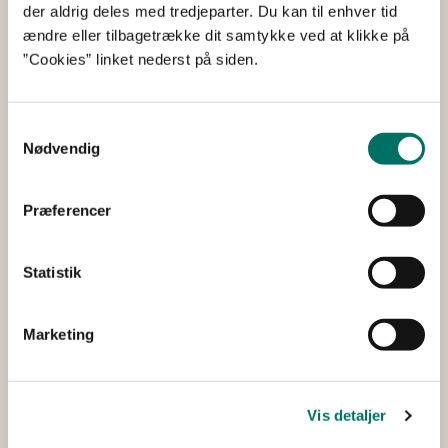
der aldrig deles med tredjeparter. Du kan til enhver tid
ændre eller tilbagetrække dit samtykke ved at klikke på
”Cookies” linket nederst på siden.
Samtykkevalg
Nødvendig
Dyreetik, dyrevelfærd og Det
Dyreetiske Råd (2026)
Præferencer
15-01-2026
Statistik
Udtalelse
Andet
Det Dyreetiske Råd udarbejdede første gang i 2015 et
Marketing
notat om forskellige etiske tilgange til menneskers
forpligtelser over for dyr, og til hvad der er et godt
dyreliv.
Vis detaljer