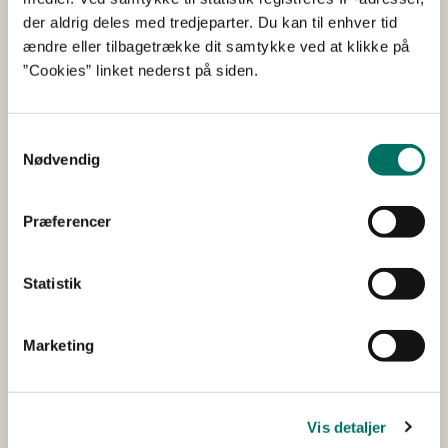
der aldrig deles med tredjeparter. Du kan til enhver tid
ændre eller tilbagetrække dit samtykke ved at klikke på
”Cookies” linket nederst på siden.
Det Dyreetiske Råd afgav i 2016 en udtalelse
om kloning af dyr til produktion af fødevarer
Samtykkevalg
Nødvendig
som kød og mælk.
Med udgangspunkt i aktuelle drøftelser i EU om
Præferencer
håndtering af klonede dyr i fødevareproduktionen
drøfter Rådet brug af kloningsteknologi i sig selv,
Statistik
anvendelse af kloning i fødevareproduktionen, og
forbrugeres muligheder for at fravælge fødevarer, der
giver anledning til dyrevelfærds- og dyreetiske
Marketing
bekymringer.
Download
Vis detaljer