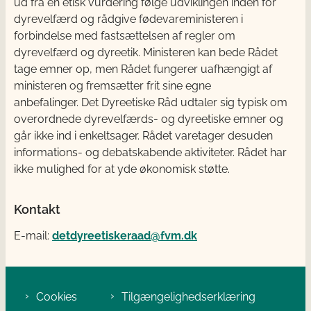
ud fra en etisk vurdering følge udviklingen inden for
dyrevelfærd og rådgive fødevareministeren i
forbindelse med fastsættelsen af regler om
dyrevelfærd og dyreetik. Ministeren kan bede Rådet
tage emner op, men Rådet fungerer uafhængigt af
ministeren og fremsætter frit sine egne
anbefalinger. Det Dyreetiske Råd udtaler sig typisk om
overordnede dyrevelfærds- og dyreetiske emner og
går ikke ind i enkeltsager. Rådet varetager desuden
informations- og debatskabende aktiviteter. Rådet har
ikke mulighed for at yde økonomisk støtte.
Kontakt
E-mail:
detdyreetiskeraad@fvm.dk
Cookies
Tilgængelighedserklæring