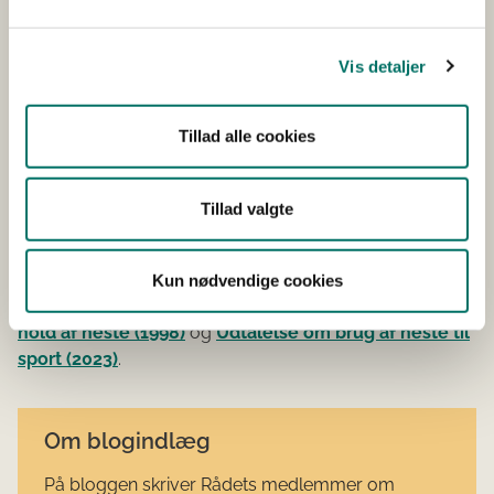
Søg hjælp fra en professionel træner, der tydeligt
praktiserer ridning med fokus på hestens signaler og på
hestens præmisser. Grebet rigtigt an kan omskoling af
Vis detaljer
hesten give den gålysten tilbage, så den igen bliver
lydhør for dine signaler. Så bliver det en fornøjelse for
hesten, for dig som rytter, og motiverende at se på for
Tillad alle cookies
andre ryttere.
Tillad valgte
Vil du vide mere om emnet?
Kun nødvendige cookies
Læs Det Dyreetiske Råds overvejelser i
Udtalelse om
hold af heste (1998)
og
Udtalelse om brug af heste til
sport (2023)
.
Om blogindlæg
På bloggen skriver Rådets medlemmer om