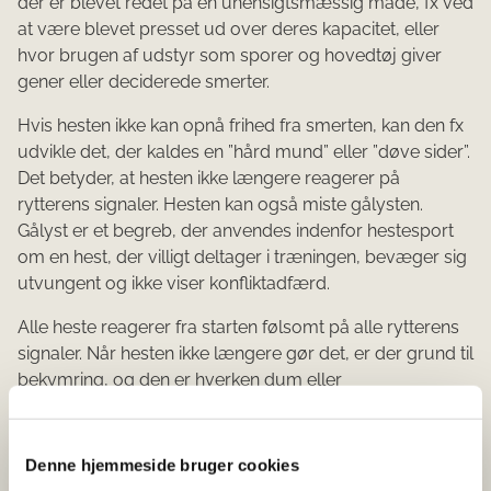
der er blevet redet på en uhensigtsmæssig måde, fx ved
at være blevet presset ud over deres kapacitet, eller
hvor brugen af udstyr som sporer og hovedtøj giver
gener eller deciderede smerter.
Hvis hesten ikke kan opnå frihed fra smerten, kan den fx
udvikle det, der kaldes en ”hård mund” eller ”døve sider”.
Det betyder, at hesten ikke længere reagerer på
rytterens signaler. Hesten kan også miste gålysten.
Gålyst er et begreb, der anvendes indenfor hestesport
om en hest, der villigt deltager i træningen, bevæger sig
utvungent og ikke viser konfliktadfærd.
Alle heste reagerer fra starten følsomt på alle rytterens
signaler. Når hesten ikke længere gør det, er der grund til
bekymring, og den er hverken dum eller
usamarbejdsvillig. Tænk på det som en langvarig
stresspåvirkning, som over tid kan give fysiske
problemer som kolik og mavesår.
Denne hjemmeside bruger cookies