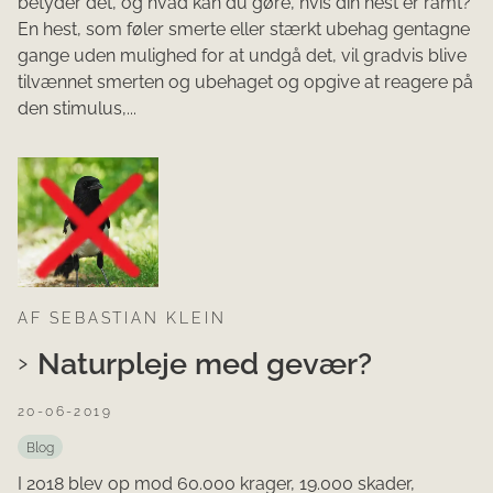
betyder det, og hvad kan du gøre, hvis din hest er ramt?
En hest, som føler smerte eller stærkt ubehag gentagne
gange uden mulighed for at undgå det, vil gradvis blive
tilvænnet smerten og ubehaget og opgive at reagere på
den stimulus,...
AF SEBASTIAN KLEIN
Naturpleje med gevær?
20-06-2019
Blog
I 2018 blev op mod 60.000 krager, 19.000 skader,