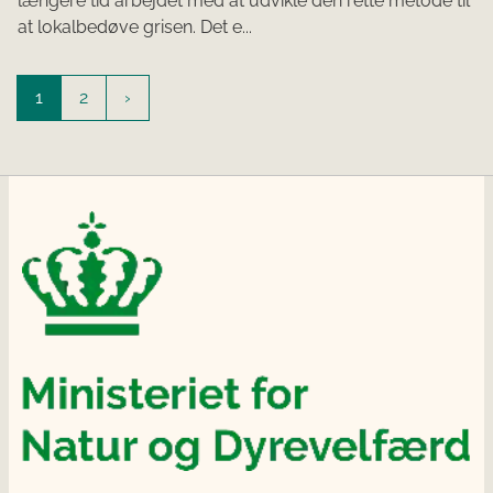
længere tid arbejdet med at udvikle den rette metode til
at lokalbedøve grisen. Det e...
1
2