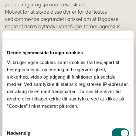
70.000 råger og 30.000 ræve skudt.
Motivet for at skyde disse dyr er for de flestes
vedkommende begrundet i ønsket om at tilgodese
nogle af deres byttedyr. Vadefugle, terner, agerhøns,
småfugle og harer er nemlig blandt fødeemnerne for de
nedlagte dyr. Jagt og regulering af hjemmehørende
rovdyr fo...
Denne hjemmeside bruger cookies
Vi bruger egne cookies samt cookies fra tredjepart til
besøgsstatistik, optimering af brugervenlighed,
sikkerhed, video og adgang til funktioner på sociale
medier. Ved samtykke til statistik registreres IP-adresser,
der aldrig deles med tredjeparter. Du kan til enhver tid
ændre eller tilbagetrække dit samtykke ved at klikke på
AF JES AAGAARD
”Cookies” linket nederst på siden.
Hjorten er ligeglad
16-05-2019
Samtykkevalg
Nødvendig
Blog