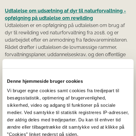
Udtalelse om udsætning af dyr til naturforvaltning -
opfølgning på udtalelse om rewilding
Udtalelsen er en opfølgning på udtalelsen om brug af
dyr til rewilding ved naturforvaltning fra 2018, og er
udarbejdet efter en anmodning fra fødevareministeren.
Rådet drøfter i udtalelsen de lovmæssige rammer,
forvaltningsplaner, uddannelseskrav, og den offentlige
debat.
Denne hjemmeside bruger cookies
Nye indlæg på medlemmernes blog
Vi bruger egne cookies samt cookies fra tredjepart til
Servicehunde skal også trives og have deres behov
besøgsstatistik, optimering af brugervenlighed,
opfyldt
sikkerhed, video og adgang til funktioner på sociale
af Pernille Hansen
medier. Ved samtykke til statistik registreres IP-adresser,
der aldrig deles med tredjeparter. Du kan til enhver tid
Skal vi fodre de vilde dyr om vinteren?
ændre eller tilbagetrække dit samtykke ved at klikke på
af Jes Aagaard
”Cookies” linket nederst på siden.