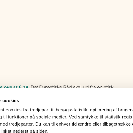
slovens § 38
. Det Dyreetiske Råd skal ud fra en etisk
 rådgive fødevareministeren i forbindelse med
 cookies
 Ministeren kan bede Rådet tage emner op, men Rådet
ine egne anbefalinger. Det Dyreetiske Råd udtaler sig
 cookies fra tredjepart til besøgsstatistik, optimering af bruger
ner og går ikke ind i enkeltsager. Rådet varetager
til funktioner på sociale medier. Ved samtykke til statistik regis
ådet har ikke mulighed for at yde økonomisk støtte.
med tredjeparter. Du kan til enhver tid ændre eller tilbagetrække
linket nederst på siden.