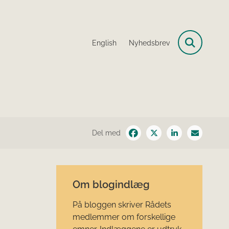
English
Nyhedsbrev
Del med
Om blogindlæg
På bloggen skriver Rådets
medlemmer om forskellige