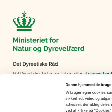
Det Dyreetiske Råd
Det Dyreetiske Råd er nedsat i medfør af
dyrevelfærd
vurdering følge udviklingen inden for dyrevelfærd og
Denne hjemmeside bruger
fastsættelsen af regler om dyrevelfærd og dyreetik.
fungerer uafhængigt af ministeren og fremsætter frit s
Vi bruger egne cookies samt
typisk om overordnede dyrevelfærds- og dyreetiske em
sikkerhed, video og adgang 
desuden informations- og debatskabende aktiviteter. R
adresser, der aldrig deles 
ved at klikke på ”Cookies” 