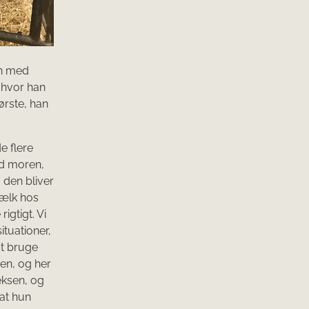
en med
 hvor han
ørste, han
e flere
ed moren,
 den bliver
 mælk hos
igtigt. Vi
ituationer,
at bruge
en, og her
eksen, og
 at hun