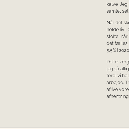
kalve. Jeg
samlet set
Når det ske
holde liv 
stolte, når
det fælles
5.5% i 2020
Det er ærg
jeg så all
fordi vi h
arbejde. T
aflive vor
afhentning 