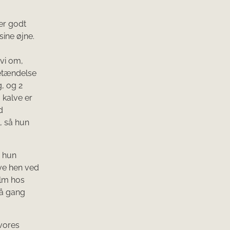
ker godt
sine øjne.
vi om,
betændelse
g, og 2
 kalve er
d
, så hun
r hun
ve hen ved
alm hos
på gang
 vores