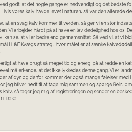
 ved godt, at det nogle gange er nødvendigt og det bedste fo
. Hvis vores kalv havde levet i naturen, så var den allerede dø
r, at en svag kalv kommer til verden, så gør vi en stor indsats
i den. Vi arbejder hårdt på at have en lav dødelighed hos os. D
 vi kan se, at vi er bedre end gennemsnittet. Så ved vi, at vi bid
 mål i L&F Kvægs strategi, hvor målet er at sænke kalvedødeli
.
erligt at have brugt så meget tid og energi på at redde en kal
igevel må erkende, at det ikke lykkedes denne gang. Vi er la
older af dyr, og derfor kommer der også mange følelser med i
ror jeg bliver nødt til at tage mig sammen og spørge Rein, om 
es kalv, så tager jeg mig af registreringen og sender en besk
til Daka.