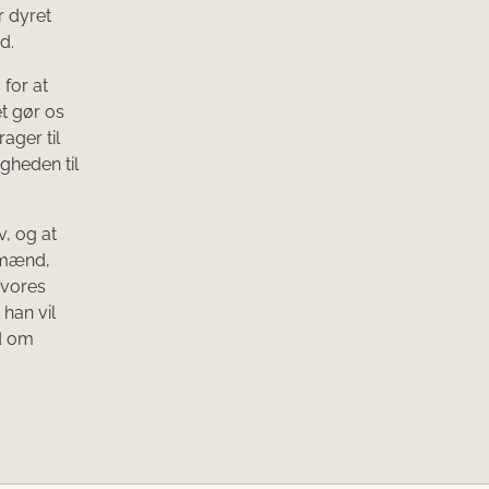
r dyret
d.
 for at
et gør os
rager til
gheden til
v, og at
ndmænd,
 vores
han vil
ed om