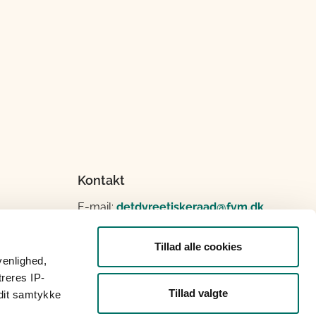
Kontakt
E-mail:
detdyreetiskeraad@fvm.dk
Tillad alle cookies
venlighed,
treres IP-
Tillad valgte
 dit samtykke