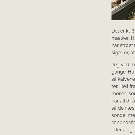
Det er kl
mælken til
har strøet
siger, er, 
Jeg ved me
gange. Hun
så kalvene
tør. Helt f
moren, som
har altid r
så de næst
sonde, men
er sondefo
efter 2 uge