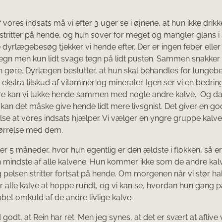
 vores indsats må vi efter 3 uger se i øjnene, at hun ikke drik
 stritter på hende, og hun sover for meget og mangler glans i 
dyrlægebesøg tjekker vi hende efter. Der er ingen feber eller
gn men kun lidt svage tegn på lidt pusten. Sammen snakker 
n gøre. Dyrlægen beslutter, at hun skal behandles for lunge
ekstra tilskud af vitaminer og mineraler. Igen ser vi en bedrin
re kan vi lukke hende sammen med nogle andre kalve. Og da
å kan det måske give hende lidt mere livsgnist. Det giver en go
e at vores indsats hjælper. Vi vælger en yngre gruppe kalve
tørrelse med dem.
er 5 måneder, hvor hun egentlig er den ældste i flokken, så e
n mindste af alle kalvene. Hun kommer ikke som de andre kal
g pelsen stritter fortsat på hende. Om morgenen når vi stør h
r alle kalve at hoppe rundt, og vi kan se, hvordan hun gang 
bbet omkuld af de andre livlige kalve.
 godt, at Rein har ret. Men jeg synes, at det er svært at aflive