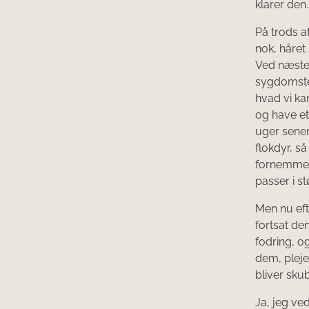
klarer den.
På trods af
nok, håret
Ved næste 
sygdomste
hvad vi ka
og have et 
uger sene
flokdyr, s
fornemmels
passer i s
Men nu eft
fortsat de
fodring, o
dem, pleje
bliver sku
Ja, jeg ved