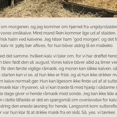
. 6 om morgenen, og jeg kommer om hjørnet fra ungdyrstald
 vores småkalve. Mind mand Rein kommer lige ud af stalden,
 frisk halm ved kalvene. Jeg hilser ham ”god morgen”, og det f
at kalv nr. 3985 bør aflives, for hun bliver aldrig til en malkeko.
d det samme, hvilken kalv vi taler om, for vi har drøftet hend
 blev født den 18. august. Vores kalve bliver altid 24 timer v
 får den første vigtige råmælk, og moren kan slikke kalven, så
ra starten kan vi se, at hun ikke er frisk, og at hun ikke drikker
 kalve normalt gør. Hun kan ligesom ikke finde ud af at sutte r
åmælk klar i fryseren, så vi kan træde til med hjælp i sådanne s
e dage giver vi hende råmælk med sonde. Jeg kan ikke lide 
 i dette tilfælde er det en spørgsmål om overlevelse for kalv
dring den eneste løsning for hende. Langsomt kom sutterefl
r var hun klar til at drikke mælk fra en skål. Så, yes, vi tænker,