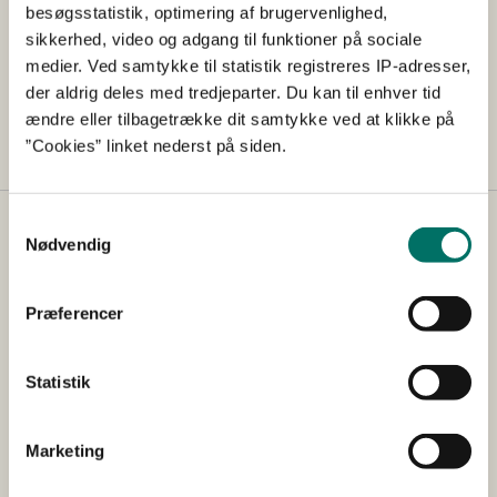
besøgsstatistik, optimering af brugervenlighed,
Det Dyreetiske Råd takker de mange deltagere for
sikkerhed, video og adgang til funktioner på sociale
fremmødet og engagementet i debatterne.
medier. Ved samtykke til statistik registreres IP-adresser,
der aldrig deles med tredjeparter. Du kan til enhver tid
Rådets næste offentlige arrangement bliver på
ændre eller tilbagetrække dit samtykke ved at klikke på
Kulturnatten d. 14. oktober 2016.
”Cookies” linket nederst på siden.
Samtykkevalg
Nødvendig
Præferencer
Statistik
Marketing