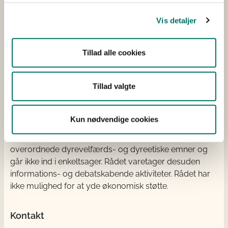
Det Dyreetiske Råd
Vis detaljer
Det Dyreetiske Råd er nedsat i medfør
af
dyrevelfærdslovens § 38
. Det Dyreetiske Råd skal
Tillad alle cookies
ud fra en etisk vurdering følge udviklingen inden for
dyrevelfærd og rådgive fødevareministeren i
Tillad valgte
forbindelse med fastsættelsen af regler om
dyrevelfærd og dyreetik. Ministeren kan bede Rådet
tage emner op, men Rådet fungerer uafhængigt af
Kun nødvendige cookies
ministeren og fremsætter frit sine egne
anbefalinger. Det Dyreetiske Råd udtaler sig typisk om
overordnede dyrevelfærds- og dyreetiske emner og
går ikke ind i enkeltsager. Rådet varetager desuden
informations- og debatskabende aktiviteter. Rådet har
ikke mulighed for at yde økonomisk støtte.
Kontakt