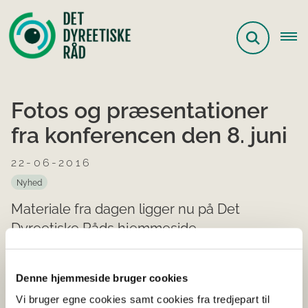
Fotos og præsentationer
fra konferencen den 8. juni
22-06-2016
Nyhed
Materiale fra dagen ligger nu på Det
Dyreetiske Råds hjemmeside
Der er nu lagt fotos, præsentationer mm. ud fra
Denne hjemmeside bruger cookies
konferencen "100 år med dyrenes lov - udvikling,
udfordringer og nye veje frem".
Materialet findes her.
Vi bruger egne cookies samt cookies fra tredjepart til