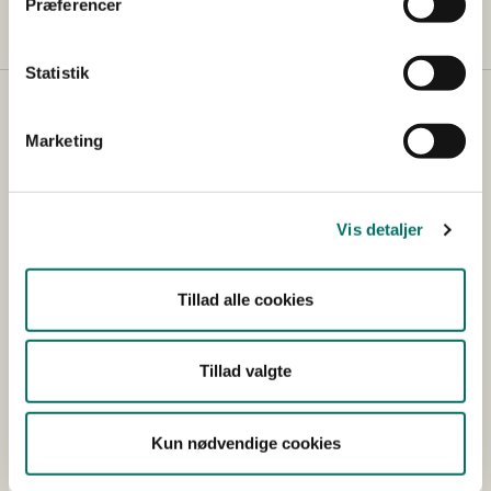
Præferencer
Statistik
Marketing
Vis detaljer
Tillad alle cookies
Tillad valgte
Det Dyreetiske Råd
Kun nødvendige cookies
Det Dyreetiske Råd er nedsat i medfør
af
dyrevelfærdslovens § 38
. Det Dyreetiske Råd skal