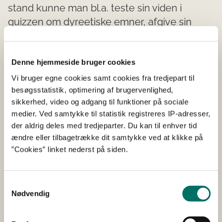
stand kunne man bl.a. teste sin viden i
quizzen om dyreetiske emner, afgive sin
stemme i dyreetiske spørgsmål, se
eksempler på dyreetiske temaer og høre om
arbejdet i Rådet.
Denne hjemmeside bruger cookies
Vi bruger egne cookies samt cookies fra tredjepart til
besøgsstatistik, optimering af brugervenlighed,
sikkerhed, video og adgang til funktioner på sociale
medier. Ved samtykke til statistik registreres IP-adresser,
der aldrig deles med tredjeparter. Du kan til enhver tid
ændre eller tilbagetrække dit samtykke ved at klikke på
”Cookies” linket nederst på siden.
Samtykkevalg
Nødvendig