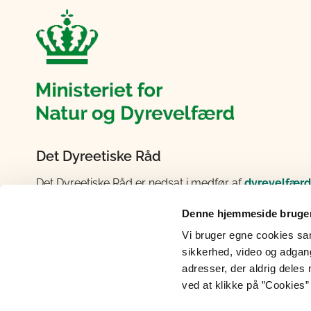
Det Dyreetiske Råd
Det Dyreetiske Råd er nedsat i medfør af
dyrevelfærd
vurdering følge udviklingen inden for dyrevelfærd og
Denne hjemmeside bruger
fastsættelsen af regler om dyrevelfærd og dyreetik.
fungerer uafhængigt af ministeren og fremsætter frit s
Vi bruger egne cookies samt
typisk om overordnede dyrevelfærds- og dyreetiske em
sikkerhed, video og adgang 
desuden informations- og debatskabende aktiviteter. R
adresser, der aldrig deles 
ved at klikke på ”Cookies” 