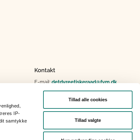
Kontakt
E-mail:
detdyreetiskeraad@fvm.dk
Tillad alle cookies
venlighed,
treres IP-
Tillad valgte
 dit samtykke