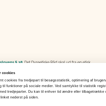
slovens § 38
. Det Dyreetiske Råd skal ud fra en etisk
 rådgive fødevareministeren i forbindelse med
 cookies
 Ministeren kan bede Rådet tage emner op, men Rådet
ine egne anbefalinger. Det Dyreetiske Råd udtaler sig
 cookies fra tredjepart til besøgsstatistik, optimering af bruger
ner og går ikke ind i enkeltsager. Rådet varetager
til funktioner på sociale medier. Ved samtykke til statistik regis
ådet har ikke mulighed for at yde økonomisk støtte.
med tredjeparter. Du kan til enhver tid ændre eller tilbagetrække
linket nederst på siden.