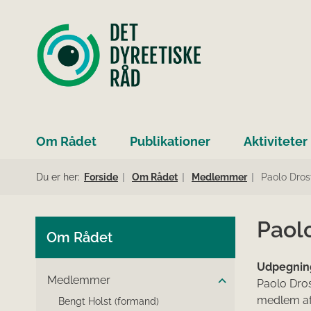
Om Rådet
Publikationer
Aktiviteter
Du er her:
Forside
Om Rådet
Medlemmer
Paolo Dros
Paol
Om Rådet
Udpegnin
Medlemmer
Paolo Dros
medlem af 
Bengt Holst (formand)